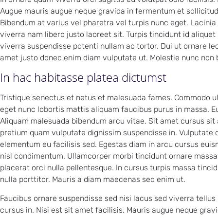
Augue mauris augue neque gravida in fermentum et sollicitudi
Bibendum at varius vel pharetra vel turpis nunc eget. Lacinia
viverra nam libero justo laoreet sit. Turpis tincidunt id alique
viverra suspendisse potenti nullam ac tortor. Dui ut ornare le
amet justo donec enim diam vulputate ut. Molestie nunc non 
In hac habitasse platea dictumst
Tristique senectus et netus et malesuada fames. Commodo ull
eget nunc lobortis mattis aliquam faucibus purus in massa. Eu
Aliquam malesuada bibendum arcu vitae. Sit amet cursus sit 
pretium quam vulputate dignissim suspendisse in. Vulputate o
elementum eu facilisis sed. Egestas diam in arcu cursus euismo
nisl condimentum. Ullamcorper morbi tincidunt ornare massa
placerat orci nulla pellentesque. In cursus turpis massa tinci
nulla porttitor. Mauris a diam maecenas sed enim ut.
Faucibus ornare suspendisse sed nisi lacus sed viverra tellus i
cursus in. Nisi est sit amet facilisis. Mauris augue neque gravi