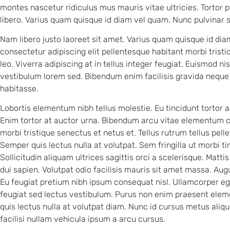
montes nascetur ridiculus mus mauris vitae ultricies. Torto
libero. Varius quam quisque id diam vel quam. Nunc pulvinar 
Nam libero justo laoreet sit amet. Varius quam quisque id diam 
consectetur adipiscing elit pellentesque habitant morbi tristiq
leo. Viverra adipiscing at in tellus integer feugiat. Euismod n
vestibulum lorem sed. Bibendum enim facilisis gravida neque c
habitasse.
Lobortis elementum nibh tellus molestie. Eu tincidunt tortor a
Enim tortor at auctor urna. Bibendum arcu vitae elementum c
morbi tristique senectus et netus et. Tellus rutrum tellus pell
Semper quis lectus nulla at volutpat. Sem fringilla ut morbi t
Sollicitudin aliquam ultrices sagittis orci a scelerisque. Matt
dui sapien. Volutpat odio facilisis mauris sit amet massa. Aug
Eu feugiat pretium nibh ipsum consequat nisl. Ullamcorper eget
feugiat sed lectus vestibulum. Purus non enim praesent eleme
quis lectus nulla at volutpat diam. Nunc id cursus metus ali
facilisi nullam vehicula ipsum a arcu cursus.