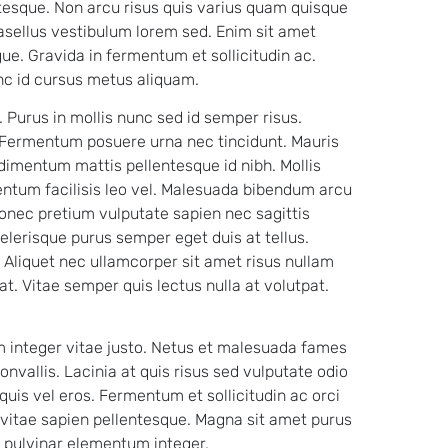
tesque. Non arcu risus quis varius quam quisque
hasellus vestibulum lorem sed. Enim sit amet
e. Gravida in fermentum et sollicitudin ac.
unc id cursus metus aliquam.
 Purus in mollis nunc sed id semper risus.
 Fermentum posuere urna nec tincidunt. Mauris
ondimentum mattis pellentesque id nibh. Mollis
entum facilisis leo vel. Malesuada bibendum arcu
onec pretium vulputate sapien nec sagittis
elerisque purus semper eget duis at tellus.
 Aliquet nec ullamcorper sit amet risus nullam
at. Vitae semper quis lectus nulla at volutpat.
m integer vitae justo. Netus et malesuada fames
nvallis. Lacinia at quis risus sed vulputate odio
is vel eros. Fermentum et sollicitudin ac orci
 vitae sapien pellentesque. Magna sit amet purus
s pulvinar elementum integer.