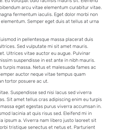
. Eu volutpat odio facilisis mauris sit. Eleifend
 bibendum arcu vitae elementum curabitur vitae.
 magna fermentum iaculis. Eget dolor morbi non
 elementum. Semper eget duis at tellus at urna
Euismod in pellentesque massa placerat duis
ultrices. Sed vulputate mi sit amet mauris.
et. Ultrices vitae auctor eu augue. Pulvinar
nissim suspendisse in est ante in nibh mauris.
sus turpis massa. Netus et malesuada fames ac
. Semper auctor neque vitae tempus quam
an tortor posuere ac ut.
itae. Suspendisse sed nisi lacus sed viverra
s. Sit amet tellus cras adipiscing enim eu turpis
e massa eget egestas purus viverra accumsan in.
smod lacinia at quis risus sed. Eleifend mi in
la ipsum a. Viverra nam libero justo laoreet sit
bi tristique senectus et netus et. Parturient