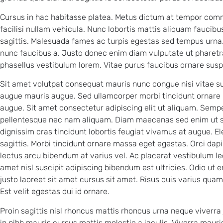
Cursus in hac habitasse platea. Metus dictum at tempor co
facilisi nullam vehicula. Nunc lobortis mattis aliquam faucib
sagittis. Malesuada fames ac turpis egestas sed tempus urna.
nunc faucibus a. Justo donec enim diam vulputate ut pharetra
phasellus vestibulum lorem. Vitae purus faucibus ornare sus
Sit amet volutpat consequat mauris nunc congue nisi vitae su
augue mauris augue. Sed ullamcorper morbi tincidunt ornare m
augue. Sit amet consectetur adipiscing elit ut aliquam. Sem
pellentesque nec nam aliquam. Diam maecenas sed enim ut se
dignissim cras tincidunt lobortis feugiat vivamus at augue. 
sagittis. Morbi tincidunt ornare massa eget egestas. Orci dapi
lectus arcu bibendum at varius vel. Ac placerat vestibulum lec
amet nisl suscipit adipiscing bibendum est ultricies. Odio ut
justo laoreet sit amet cursus sit amet. Risus quis varius quam
Est velit egestas dui id ornare.
Proin sagittis nisl rhoncus mattis rhoncus urna neque viverra
in nibh mauris cursus mattis molestie a iaculis. Viverra mauri