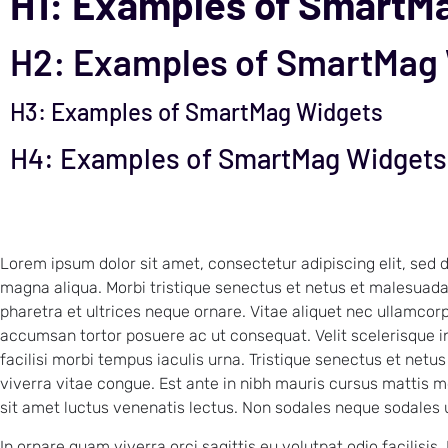
H1: Examples of SmartM
H2: Examples of SmartMag
H3: Examples of SmartMag Widgets
H4: Examples of SmartMag Widgets
Lorem ipsum dolor sit amet, consectetur adipiscing elit, sed 
magna aliqua. Morbi tristique senectus et netus et malesuada
pharetra et ultrices neque ornare. Vitae aliquet nec ullamcorp
accumsan tortor posuere ac ut consequat. Velit scelerisque i
facilisi morbi tempus iaculis urna. Tristique senectus et net
viverra vitae congue. Est ante in nibh mauris cursus mattis mol
sit amet luctus venenatis lectus. Non sodales neque sodales 
In ornare quam viverra orci sagittis eu volutpat odio facilisis.