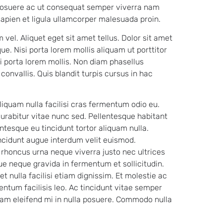
r posuere ac ut consequat semper viverra nam
sapien et ligula ullamcorper malesuada proin.
vel. Aliquet eget sit amet tellus. Dolor sit amet
ue. Nisi porta lorem mollis aliquam ut porttitor
isi porta lorem mollis. Non diam phasellus
onvallis. Quis blandit turpis cursus in hac
liquam nulla facilisi cras fermentum odio eu.
urabitur vitae nunc sed. Pellentesque habitant
entesque eu tincidunt tortor aliquam nulla.
incidunt augue interdum velit euismod.
is rhoncus urna neque viverra justo nec ultrices
ue neque gravida in fermentum et sollicitudin.
 nulla facilisi etiam dignissim. Et molestie ac
ntum facilisis leo. Ac tincidunt vitae semper
quam eleifend mi in nulla posuere. Commodo nulla