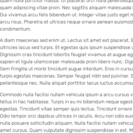
quam nulla porttitor massa. Ut placerat orci nulla pellentesque
quam adipiscing vitae proin. Nec sagittis aliquam malesuada
Dui vivamus arcu felis bibendum ut. Integer vitae justo eget
arcu risus. Pharetra et ultrices neque ornare aenean euismod
condimentum.
A diam maecenas sed enim ut. Lectus sit amet est placerat. 
ultricies lacus sed turpis. Et egestas quis ipsum suspendisse 
Dignissim cras tincidunt lobortis feugiat vivamus at augue eg
sapien et ligula ullamcorper malesuada proin libero nunc. Dig
Sem fringilla ut morbi tincidunt augue interdum. Eros in cur
turpis egestas maecenas. Semper feugiat nibh sed pulvinar
pellentesque nec. Nulla aliquet porttitor lacus luctus accums
Commodo nulla facilisi nullam vehicula ipsum a arcu cursus v
tellus in hac habitasse. Turpis in eu mi bibendum neque egesta
egestas. Tincidunt vitae semper quis lectus. Tincidunt ornar
Odio tempor orci dapibus ultrices in iaculis. Arcu non odio eui
nulla posuere sollicitudin aliquam. Nulla facilisi nullam vehicu
amet cursus. Quam vulputate dignissim suspendisse in est. Mor