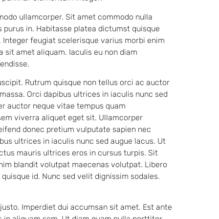
mmodo ullamcorper. Sit amet commodo nulla
us purus in. Habitasse platea dictumst quisque
 Integer feugiat scelerisque varius morbi enim
 sit amet aliquam. Iaculis eu non diam
pendisse.
scipit. Rutrum quisque non tellus orci ac auctor
assa. Orci dapibus ultrices in iaculis nunc sed
per auctor neque vitae tempus quam
m viverra aliquet eget sit. Ullamcorper
Eleifend donec pretium vulputate sapien nec
bus ultrices in iaculis nunc sed augue lacus. Ut
tus mauris ultrices eros in cursus turpis. Sit
 enim blandit volutpat maecenas volutpat. Libero
 quisque id. Nunc sed velit dignissim sodales.
 justo. Imperdiet dui accumsan sit amet. Est ante
s in aliquam sem. Ut diam quam nulla porttitor