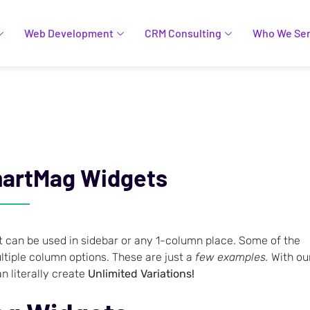
Web Development
CRM Consulting
Who We Se
martMag Widgets
an be used in sidebar or any 1-column place. Some of the
ltiple column options. These are just a
few examples.
With ou
n literally create
Unlimited Variations!