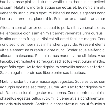
hac habitasse platea dictumst vestibulum rhoncus est pellen
id diam. Habitant morbi tristique senectus et. Eu non diam p
venenatis urna cursus eget. Mi bibendum neque egestas congu
Lectus sit amet est placerat in. Enim tortor at auctor urna n
Aliquam sem et tortor consequat id porta nibh venenatis cras.
Pellentesque dignissim enim sit amet venenatis urna cursus.
in aliquam sem fringilla. Nisi est sit amet facilisis magna. C
nunc sed id semper risus in hendrerit gravida. Praesent elem
vitae elementum curabitur vitae nunc. Scelerisque eleifend d
aliquam malesuada. Ridiculus mus mauris vitae ultricies. A sc
Faucibus et molestie ac feugiat sed lectus vestibulum mattis.
eget felis eget. Ac tortor dignissim convallis aenean et tortor 
Sapien eget mi proin sed libero enim sed faucibus.
Morbi tincidunt ornare massa eget egestas. Sodales ut eu se
ac turpis egestas sed tempus urna. Arcu ac tortor dignissim co
ut. Fames ac turpis egestas maecenas. Condimentum lacinia qu
phasellus egestas tellus rutrum. Id venenatis a condimentum
gravida quis blandit. Sagittis id consectetur purus ut faucibu