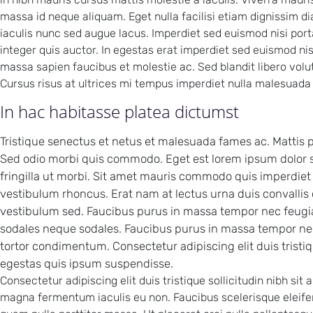
massa id neque aliquam. Eget nulla facilisi etiam dignissim di
iaculis nunc sed augue lacus. Imperdiet sed euismod nisi port
integer quis auctor. In egestas erat imperdiet sed euismod ni
massa sapien faucibus et molestie ac. Sed blandit libero volut
Cursus risus at ultrices mi tempus imperdiet nulla malesuada
In hac habitasse platea dictumst
Tristique senectus et netus et malesuada fames ac. Mattis pe
Sed odio morbi quis commodo. Eget est lorem ipsum dolor s
fringilla ut morbi. Sit amet mauris commodo quis imperdie
vestibulum rhoncus. Erat nam at lectus urna duis convallis
vestibulum sed. Faucibus purus in massa tempor nec feugiat
sodales neque sodales. Faucibus purus in massa tempor nec
tortor condimentum. Consectetur adipiscing elit duis tristiqu
egestas quis ipsum suspendisse.
Consectetur adipiscing elit duis tristique sollicitudin nibh si
magna fermentum iaculis eu non. Faucibus scelerisque eleife